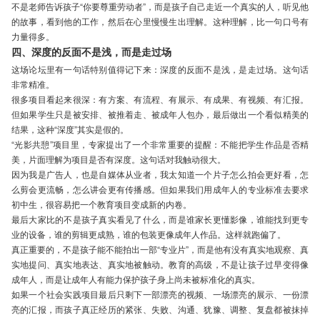
不是老师告诉孩子“你要尊重劳动者”，而是孩子自己走近一个真实的人，听见他
的故事，看到他的工作，然后在心里慢慢生出理解。这种理解，比一句口号有
力量得多。
四、深度的反面不是浅，而是走过场
这场论坛里有一句话特别值得记下来：深度的反面不是浅，是走过场。这句话
非常精准。
很多项目看起来很深：有方案、有流程、有展示、有成果、有视频、有汇报。
但如果学生只是被安排、被推着走、被成年人包办，最后做出一个看似精美的
结果，这种“深度”其实是假的。
“光影共憩”项目里，专家提出了一个非常重要的提醒：不能把学生作品是否精
美，片面理解为项目是否有深度。这句话对我触动很大。
因为我是广告人，也是自媒体从业者，我太知道一个片子怎么拍会更好看，怎
么剪会更流畅，怎么讲会更有传播感。但如果我们用成年人的专业标准去要求
初中生，很容易把一个教育项目变成新的内卷。
最后大家比的不是孩子真实看见了什么，而是谁家长更懂影像，谁能找到更专
业的设备，谁的剪辑更成熟，谁的包装更像成年人作品。这样就跑偏了。
真正重要的，不是孩子能不能拍出一部“专业片”，而是他有没有真实地观察、真
实地提问、真实地表达、真实地被触动。教育的高级，不是让孩子过早变得像
成年人，而是让成年人有能力保护孩子身上尚未被标准化的真实。
如果一个社会实践项目最后只剩下一部漂亮的视频、一场漂亮的展示、一份漂
亮的汇报，而孩子真正经历的紧张、失败、沟通、犹豫、调整、复盘都被抹掉