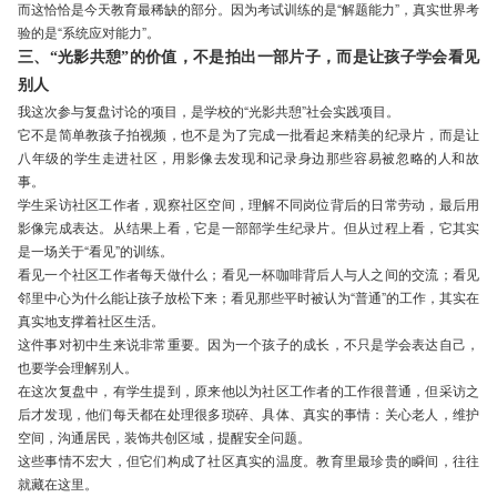
而这恰恰是今天教育最稀缺的部分。因为考试训练的是“解题能力”，真实世界考
验的是“系统应对能力”。
三、“光影共憩”的价值，不是拍出一部片子，而是让孩子学会看见
别人
我这次参与复盘讨论的项目，是学校的“光影共憩”社会实践项目。
它不是简单教孩子拍视频，也不是为了完成一批看起来精美的纪录片，而是让
八年级的学生走进社区，用影像去发现和记录身边那些容易被忽略的人和故
事。
学生采访社区工作者，观察社区空间，理解不同岗位背后的日常劳动，最后用
影像完成表达。从结果上看，它是一部部学生纪录片。但从过程上看，它其实
是一场关于“看见”的训练。
看见一个社区工作者每天做什么；看见一杯咖啡背后人与人之间的交流；看见
邻里中心为什么能让孩子放松下来；看见那些平时被认为“普通”的工作，其实在
真实地支撑着社区生活。
这件事对初中生来说非常重要。因为一个孩子的成长，不只是学会表达自己，
也要学会理解别人。
在这次复盘中，有学生提到，原来他以为社区工作者的工作很普通，但采访之
后才发现，他们每天都在处理很多琐碎、具体、真实的事情：关心老人，维护
空间，沟通居民，装饰共创区域，提醒安全问题。
这些事情不宏大，但它们构成了社区真实的温度。教育里最珍贵的瞬间，往往
就藏在这里。