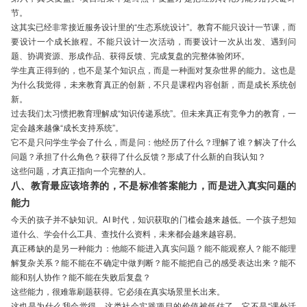
节。
这其实已经非常接近服务设计里的“生态系统设计”。教育不能只设计一节课，而
要设计一个成长旅程。不能只设计一次活动，而要设计一次从出发、遇到问
题、协调资源、形成作品、获得反馈、完成复盘的完整体验闭环。
学生真正得到的，也不是某个知识点，而是一种面对复杂世界的能力。这也是
为什么我觉得，未来教育真正的创新，不只是课程内容创新，而是成长系统创
新。
过去我们太习惯把教育理解成“知识传递系统”。但未来真正有竞争力的教育，一
定会越来越像“成长支持系统”。
它不是只问学生学会了什么，而是问：他经历了什么？理解了谁？解决了什么
问题？承担了什么角色？获得了什么反馈？形成了什么新的自我认知？
这些问题，才真正指向一个完整的人。
八、教育最应该培养的，不是标准答案能力，而是进入真实问题的
能力
今天的孩子并不缺知识。AI 时代，知识获取的门槛会越来越低。一个孩子想知
道什么、学会什么工具、查找什么资料，未来都会越来越容易。
真正稀缺的是另一种能力：他能不能进入真实问题？能不能观察人？能不能理
解复杂关系？能不能在不确定中做判断？能不能把自己的感受表达出来？能不
能和别人协作？能不能在失败后复盘？
这些能力，很难靠刷题获得。它必须在真实场景里长出来。
这也是为什么我会觉得，这类社会实践项目的价值被低估了。它不是“课外活