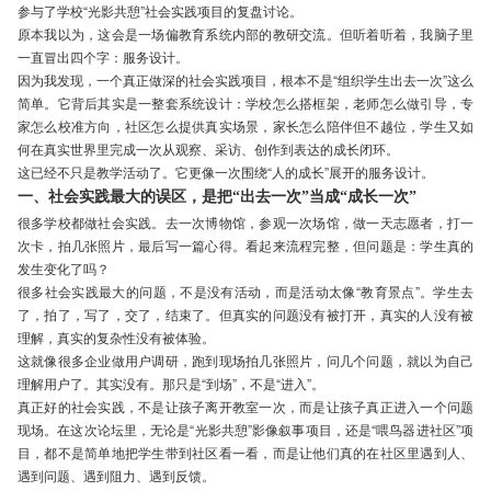
参与了学校“光影共憩”社会实践项目的复盘讨论。
原本我以为，这会是一场偏教育系统内部的教研交流。但听着听着，我脑子里
一直冒出四个字：服务设计。
因为我发现，一个真正做深的社会实践项目，根本不是“组织学生出去一次”这么
简单。它背后其实是一整套系统设计：学校怎么搭框架，老师怎么做引导，专
家怎么校准方向，社区怎么提供真实场景，家长怎么陪伴但不越位，学生又如
何在真实世界里完成一次从观察、采访、创作到表达的成长闭环。
这已经不只是教学活动了。它更像一次围绕“人的成长”展开的服务设计。
一、社会实践最大的误区，是把“出去一次”当成“成长一次”
很多学校都做社会实践。去一次博物馆，参观一次场馆，做一天志愿者，打一
次卡，拍几张照片，最后写一篇心得。看起来流程完整，但问题是：学生真的
发生变化了吗？
很多社会实践最大的问题，不是没有活动，而是活动太像“教育景点”。学生去
了，拍了，写了，交了，结束了。但真实的问题没有被打开，真实的人没有被
理解，真实的复杂性没有被体验。
这就像很多企业做用户调研，跑到现场拍几张照片，问几个问题，就以为自己
理解用户了。其实没有。那只是“到场”，不是“进入”。
真正好的社会实践，不是让孩子离开教室一次，而是让孩子真正进入一个问题
现场。在这次论坛里，无论是“光影共憩”影像叙事项目，还是“喂鸟器进社区”项
目，都不是简单地把学生带到社区看一看，而是让他们真的在社区里遇到人、
遇到问题、遇到阻力、遇到反馈。