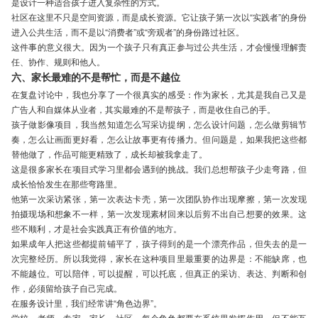
是设计一种适合孩子进入复杂性的方式。
社区在这里不只是空间资源，而是成长资源。它让孩子第一次以“实践者”的身份
进入公共生活，而不是以“消费者”或“旁观者”的身份路过社区。
这件事的意义很大。因为一个孩子只有真正参与过公共生活，才会慢慢理解责
任、协作、规则和他人。
六、家长最难的不是帮忙，而是不越位
在复盘讨论中，我也分享了一个很真实的感受：作为家长，尤其是我自己又是
广告人和自媒体从业者，其实最难的不是帮孩子，而是收住自己的手。
孩子做影像项目，我当然知道怎么写采访提纲，怎么设计问题，怎么做剪辑节
奏，怎么让画面更好看，怎么让故事更有传播力。但问题是，如果我把这些都
替他做了，作品可能更精致了，成长却被我拿走了。
这是很多家长在项目式学习里都会遇到的挑战。我们总想帮孩子少走弯路，但
成长恰恰发生在那些弯路里。
他第一次采访紧张，第一次表达卡壳，第一次团队协作出现摩擦，第一次发现
拍摄现场和想象不一样，第一次发现素材回来以后剪不出自己想要的效果。这
些不顺利，才是社会实践真正有价值的地方。
如果成年人把这些都提前铺平了，孩子得到的是一个漂亮作品，但失去的是一
次完整经历。所以我觉得，家长在这种项目里最重要的边界是：不能缺席，也
不能越位。可以陪伴，可以提醒，可以托底，但真正的采访、表达、判断和创
作，必须留给孩子自己完成。
在服务设计里，我们经常讲“角色边界”。
学校、老师、专家、家长、社区，每个角色都要在系统里发挥作用，但不能互