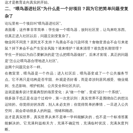
这才是教育走向真实的开始。
二、“喂鸟器进社区”为什么是一个好项目？因为它把简单问题变复
杂了
论坛里有一个项目叫“喂鸟器进社区”。
表面看，这件事非常简单：学生做一个喂鸟器，放到社区里，让鸟来吃东西。
但真正进入社区以后，问题立刻变复杂了。
物业同不同意？居民支不支持？鸟粪会不会污染环境？食物变质会不会引来老
鼠？掉下来会不会产生安全风险？谁来维护？谁来清理？谁负责长期管理？
学生一开始以为自己要解决的是“怎么把喂鸟器做好”。后来才发现，真正的问题
是“怎么让喂鸟器合理地进入社区”。
这两个问题完全不一样。
在教室里，喂鸟器是一个作品；进入社区后，喂鸟器变成了一个公共服务节
点。它不再只是结构是否牢固、外观是否好看，而是牵涉到居民感受、物业规
则、生态影响、维护机制、公共安全和社区共识。
这就是服务设计里最典型的场景变化：从“做一个物”，变成“设计一个系统”。
很多孩子也正是在这个过程中，第一次意识到：真实世界不是围绕自己的想法
运转的。你觉得好的东西，别人未必支持；你觉得简单的事情，一旦进入公共
空间，就会牵动很多人的利益、情绪和顾虑。
这才是真实世界。真实世界从来不是单一学科能解决的，也不是一个标准答案
能解决的。它充满利益相关方，充满不确定性，充满临时状况，充满灰度判
断。