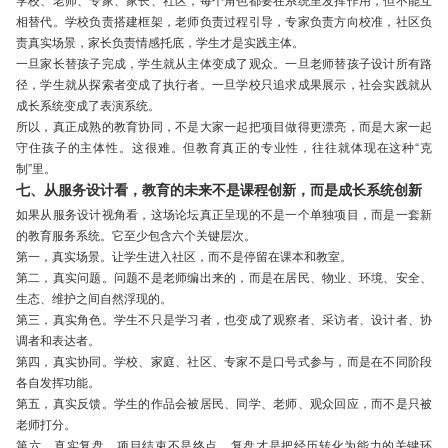
相替代。学校负责搭建框架，老师负责过程引导，专家负责方向校准，社区负
责真实场景，家长负责情感托底，学生才是实践主体。
一旦家长替孩子完成，学生就从主体变成了观众。一旦老师替孩子设计所有路
径，学生就从探索者变成了执行者。一旦学校只追求成果展示，社会实践就从
成长系统变成了表演系统。
所以，真正成熟的教育协同，不是大家一起把项目做得更漂亮，而是大家一起
守住孩子的主体性。这很难。但教育真正的专业性，往往就体现在这种“克
制”里。
七、从服务设计看，教育的未来不是课程创新，而是成长系统创新
如果从服务设计视角看，这场论坛真正呈现的不是一个单独项目，而是一套新
的教育服务系统。它至少包含六个关键层次。
第一，真实场景。让学生进入社区，而不是停留在课本和教室。
第二，真实问题。问题不是老师编出来的，而是在居民、物业、环境、安全、
生态、维护之间自然浮现的。
第三，真实角色。学生不只是学习者，也变成了观察者、采访者、设计者、协
调者和表达者。
第四，真实协同。学校、家庭、社区、专家不是口号式参与，而是在不同阶段
各自发挥功能。
第五，真实反馈。学生的作品会被居民、同学、老师、观众回应，而不是只被
老师打分。
第六，真实复盘。项目结束不是终点，复盘才是把经历转化为能力的关键环