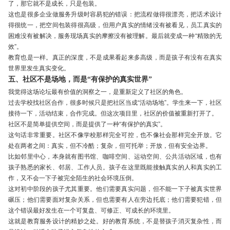
了，那它就不是成长，只是包装。
这也是很多企业做服务升级时容易犯的错误：把流程做得很漂亮，把话术设计
得很统一，把空间包装得很高级，但用户真实的情绪没有被看见，员工真实的
困难没有被解决，服务现场真实的摩擦没有被理解。最后就变成一种“精致的无
效”。
教育也是一样。真正的深度，不是成果看起来多高级，而是孩子有没有在真实
世界里发生真实变化。
五、社区不是场地，而是“有保护的真实世界”
我觉得这场论坛最有价值的洞察之一，是重新定义了社区的角色。
过去学校找社区合作，很多时候只是把社区当成“活动场地”。学生来一下，社区
接待一下，活动结束，合作完成。但这次项目里，社区的价值被重新打开了。
社区不是简单提供空间，而是提供了一种“有保护的真实”。
这句话非常重要。社区不像学校那样完全可控，也不像社会那样完全开放。它
处在两者之间：真实，但不冷酷；复杂，但可托举；开放，但有安全边界。
比如邻里中心，本身就有图书馆、咖啡空间、运动空间、公共活动区域，也有
孩子熟悉的家长、邻居、工作人员。孩子在这里既能接触真实的人和真实的工
作，又不会一下子被完全陌生的社会环境压倒。
这对初中阶段的孩子尤其重要。他们需要真实问题，但不能一下子被真实世界
碾压；他们需要面对复杂关系，但也需要有人在旁边托底；他们需要犯错，但
这个错误最好发生在一个可复盘、可修正、可成长的环境里。
这就是教育服务设计的精妙之处。好的教育系统，不是替孩子消灭复杂性，而