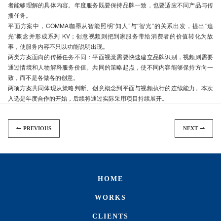
者能够理解的具体内容。年度服务既要保持品牌一致，也要适应不同产品与传
播任务。
平面方案中，COMMA咖墨从智能照明“知人”与“智光”的关系出发，提出“追
光”概念并形成系列 KV；创意视频则把到家服务带给消费者的价值转化为故
事，使服务内容不只以功能说明出现。
两类方案面向的传播任务不同：平面视觉需要快速建立品牌识别，视频则需要
通过情境和人物解释服务价值。共同的策略起点，使不同内容能够保持方向一
致，而不是各做各的创意。
两项方案共同体现从策略判断、创意概念到平面与视频执行的连续能力。本次
入选是年度合作的开始，后续将通过实际采用项目持续展开。
PREVIOUS
NEXT
HOME
WORKS
CLIENTS