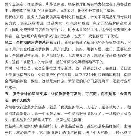
两个点决定：峰值体验，和终值体验。很多餐厅把所有精力都放在了用餐过程
中，却忽略了离店时的终值体验，而新荣记，把这个环节做到了极致。
用餐结束后，服务人员会提供高端定制化打包服务，针对不同菜品采用专属封
装方式，避免汤品洒漏、菜品失味，打包盒的质感，完全匹配品牌的高端调
性；同时免费赠送门店自制的杏仁片、时令水果等伴手礼，这份超出预期的小
惊喜，会成为用户离店时最深刻的记忆点，也为下一次复购埋下了伏笔。
第二，全周期的用户关系运营设计
。新荣记搭建了精细化的会员标签体系，沉
淀了用户的全维度消费数据，用户的忌口、偏好、用餐习惯、生日、重要纪念
日，全部被完整记录。用户后续到店，无需重复沟通，就能直接获得适配的服
务，这份「被记住」的专属感，是任何标准化流程都给不了的。
同时，针对会员，它会定期推送时令新菜、线下品鉴会活动，在生日、节日送
上专属祝福与权益；针对用户的任何反馈，建立了24小时快速响应机制，保障
全周期的体验一致性。这就是为什么，新荣记的核心门店复购率，远超行业平
均水平。
五、服务设计的底层支撑：让优质服务可复制、可沉淀，而不是靠「金牌店
长」的个人能力
高端餐饮行业最大的痛点，就是「优质服务靠人，人走了，服务就垮了」。很
多网红高端餐厅，靠一个金牌店长、一个资深服务团队火了，一旦核心人员流
失，服务品质立刻断崖式下跌，品牌也随之陨落。
而新荣记能做到18家主品牌门店，家家品质在线，甚至拓展多品牌矩阵、出海
开店，核心就在于，它用服务设计的顶层逻辑，把「个人经验」，转化成了