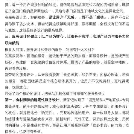
择，每一个用户能接触到的触点，都传递着与品牌定位匹配的高端质感，既保
证了全国门店的品牌调性统一，又给每家门店留足了地域文化的差异化空间。
在服务设计里，好的服务，
是让用户「无感」，而不是「感动」
。用户不会记
得你添了多少次水，但会记得这顿饭吃得舒服、聊得顺畅，全程没有任何不适
与尴尬，这就是服务设计的最高境界。
三、服务设计的锚点：以产品为核心，让服务不悬浮，实现产品力与服务力的
双向赋能
很多人问我，服务设计和普通的服务，到底有什么区别？
答案很简单：普通的服务，是依附于产品的附加项；而服务设计，是围绕产品
核心，构建的一套完整的价值交付体系。脱离了产品的服务，就是空中楼阁，
再好看也没用。
新荣记的服务设计，从来没有脱离「食必求真，然后至美」的核心理念，所有
的服务，都是围绕菜品这个核心载体展开的，让用户不仅吃得好，更吃得明
白、吃得放心。
它做了两个核心的设计，把菜品力转化成了可感知的服务价值：
第一，食材溯源的确定性服务设计
。新荣记构建了「固定船队+产地直供+专属
果蔬基地」的全链路供应链，核心食材源头锁定，甚至专属供给。而服务设计
的核心，就是把这份「确定性」，完整地传递给用户。每一位服务人员，都能
熟练讲出每道菜品的食材来源、捕捞时间、烹饪工艺、背后的风土文化，用餐
时的讲解，不是生硬的背书，而是让用户感受到品牌「食必求真」的内核，吃
得放心，也吃得有价值。