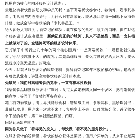
以用户为核心的闭环服务设计系统」。
最近总有餐饮圈的朋友和学员问我：当下高端餐饮卷食材、卷装修、卷米其林
星，闭店潮与内卷潮并行，为什么只有新荣记，能从浙江临海一间地下室海鲜
排档，做成全球中餐领域的「米其林星王」？
绝大多数人都以为，新荣记的成功，赢在极致的食材、顶尖的口味。但在我这
个服务设计从业者眼里，
新荣记真正的护城河，从来不是菜品，而是一套从根
上就做对了的、全链路闭环的服务设计体系
。
它打破了中餐行业几十年的两个核心困局：一是高端餐饮「一规模化就失品
质，守品质就做不大」的魔咒；二是高端服务「要么过度讨好给人压力，要么
流程冰冷毫无温度」的两难。
今天，我就从服务设计的底层逻辑，拆解新荣记30年不败的核心密码，也给所
有餐饮从业者，讲透高端餐饮服务设计的本质。
先破局：我们对高端餐饮的竞争，一直有根本性误解
我给餐饮品牌做服务设计咨询时，见过太多老板陷入同一个误区：把高端餐饮
的竞争，等同于「食材的军备竞赛」。
花几百万砸装修，满世界找稀缺食材，请星级主厨，拿米其林、黑珍珠背书，
最后却发现：用户来一次就不来了，复购率上不去，口碑两极分化，甚至很多
拿了星的餐厅，第二年就黯然摘星、闭店。
问题到底出在哪？
因为你只做了「看得见的投入」，却没做「看不见的服务设计」。
在服务设计的逻辑里，餐饮的核心载体是菜品，但用户买单的，从来不止是菜