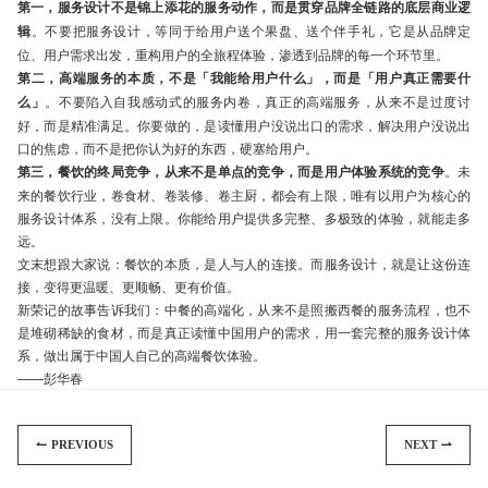
第一，服务设计不是锦上添花的服务动作，而是贯穿品牌全链路的底层商业逻
辑
。不要把服务设计，等同于给用户送个果盘、送个伴手礼，它是从品牌定
位、用户需求出发，重构用户的全旅程体验，渗透到品牌的每一个环节里。
第二，高端服务的本质，不是「我能给用户什么」，而是「用户真正需要什
么」
。不要陷入自我感动式的服务内卷，真正的高端服务，从来不是过度讨
好，而是精准满足。你要做的，是读懂用户没说出口的需求，解决用户没说出
口的焦虑，而不是把你认为好的东西，硬塞给用户。
第三，餐饮的终局竞争，从来不是单点的竞争，而是用户体验系统的竞争
。未
来的餐饮行业，卷食材、卷装修、卷主厨，都会有上限，唯有以用户为核心的
服务设计体系，没有上限。你能给用户提供多完整、多极致的体验，就能走多
远。
文末想跟大家说：餐饮的本质，是人与人的连接。而服务设计，就是让这份连
接，变得更温暖、更顺畅、更有价值。
新荣记的故事告诉我们：中餐的高端化，从来不是照搬西餐的服务流程，也不
是堆砌稀缺的食材，而是真正读懂中国用户的需求，用一套完整的服务设计体
系，做出属于中国人自己的高端餐饮体验。
——彭华春
PREVIOUS
NEXT