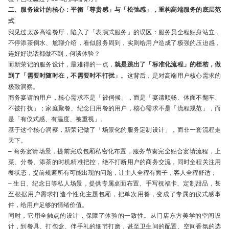
二、服务设计的核心：平衡「尊贵感」与「松弛感」，重构高端服务的底层范
式
我见过太多高端餐厅，陷入了「表演式服务」的误区：服务员全程贴身站立，
不停添茶倒水、尬聊介绍，看似服务周到，实则给用户造成了极强的压迫感，
连好好说话都做不到，何谈体验？
而新荣记的服务设计，最难得的一点，
就是跳出了「标准化流程」的桎梏，做
到了「需要时随时在，不需要时不打扰」
。这背后，是对高端用户核心需求的
极致洞察。
商务宴请的用户，核心需求不是「被伺候」，而是「宴请顺畅、体面不翻车、
不被打扰」；家庭聚餐、纪念日用餐的用户，核心需求不是「流程规范」，而
是「有仪式感、有温度、被重视」。
基于这个核心洞察，新荣记做了「场景化的服务定制设计」，而非一套流程走
天下。
– 商务宴请场景，提前完成包厢私密化布置，服务节奏完全贴合宴请流程，上
菜、分餐、添茶的时机精准把控，绝不打断用户的商务交流，同时全程关注用
餐状态，提前规避所有可能出现的问题，让主人全程有面子，客人全程舒适；
– 生日、纪念日等私人场景，提供专属桌面布置、手写祝福卡、定制甜品，甚
至根据用户需求打造个性化主题包厢，把单次用餐，变成了专属的仪式感事
件，给用户足够的情绪价值。
同时，它用全触点的设计，保障了体验的一致性。从门店东方美学的空间设
计，到餐具、打包盒、伴手礼的细节打磨，甚至卫生间的配置、空间香氛的选