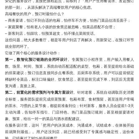
荣记的服务设计，直接把旅程起点，前移到了「用户产生用餐需求、发起预订
的那一刻」，从源头解决了高端餐饮用户的核心焦虑。
高端餐饮的用户，预订时最怕什么？
– 商务宴请，怕订不到合适的包厢，怕停车不方便，怕热门菜品估清丢面子；
– 家庭聚餐，怕有老人小孩的饮食禁忌被忽略，怕菜品搭配不合理；
– 新客到店，怕踩坑，怕预算超支，怕不懂点菜闹笑话。
这些问题，绝大多数餐厅，都是等用户到店了再解决，而新荣记，在预订环节
就全部闭环了。
它做了两个核心的服务设计动作：
第一，数智化预订链路的全闭环设计
。专属预订小程序里，用户输入用餐人
数、场景、时间、预算，系统自动匹配适配的桌型、包厢，甚至提前给出基础
的排菜建议；预订信息直接同步点餐系统、后厨库存系统，用户可以提前锁定
稀缺时令菜品，标注口味偏好、饮食禁忌，甚至提前完成下单，到店后无需重
复沟通，直接上菜。
第二，前置化的需求预判与专属方案设计
。针对老客，系统自动调取历史消费
全标签，服务团队提前完成排菜预案、包厢布置、食材预留，甚至连用户常喝
的茶水、习惯的上菜节奏，都提前准备到位；针对新客，服务人员会提前1-3天
主动沟通，告知停车指引、门店特色、热门菜品预订规则，甚至根据宴请对
象、预算，给出一对一的菜品与酒水搭配建议。
在服务设计里，这叫「把用户的决策成本、沟通成本、试错成本，在体验开始
前就降到最低」。用户还没到店，就已经感受到了专属感与确定性，这份体
验，已经赢过了90%的高端餐厅。