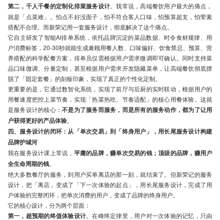
第二，千人千餐的定制化排菜服务设计
。我常说，高端餐饮用户最大的痛点，
就是「点菜难」。怕点不好没面子，怕不符合客人口味，怕预算超支，怕荤素
搭配不合理。而新荣记用一套服务设计，彻底解决了这个痛点。
它自主研发了智能AI排单系统，依托品牌沉淀的菜品数据、时令食材规律、用
户消费标签，20-30秒就能生成兼顾用餐人数、口味偏好、饮食禁忌、预算、营
养搭配的科学配餐方案，排单员仅需根据用户需求微调即可确认。同时支持菜
品口味微调、分量定制，甚至根据用户需求开发隐藏菜单，让高端餐饮彻底摆
脱了「固定套餐」的刻板印象，实现了真正的个性化定制。
更重要的是，它通过数智化系统，实现了前厅与后厨的实时联动，根据用户的
用餐速度把控上菜节奏，实现「热菜热吃、节奏适配」的核心用餐体验。这就
是服务设计的核心：
不是为了服务而服务，而是所有的服务动作，都为了让用
户获得更好的产品体验
。
四、服务设计的闭环：从「单次交易」到「终身用户」，用长尾服务设计构建
品牌护城河
我在服务设计课上常说，
平庸的品牌，赚单次交易的钱；顶级的品牌，赚用户
全生命周期的钱
。
绝大多数餐厅的服务，到用户买单离店的那一刻，就结束了。但新荣记的服务
设计，把「离店」变成了「下一次体验的起点」，用长尾服务设计，完成了用
户体验的完整闭环，把单次消费的用户，变成了品牌的终身用户。
它的核心设计，分为两个层面：
第一，超预期的终值体验设计
。在峰终定律里，用户对一次体验的记忆，只由