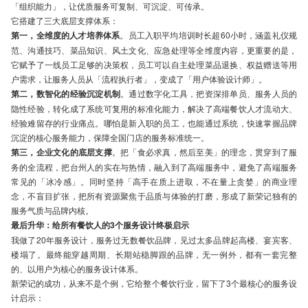
「组织能力」，让优质服务可复制、可沉淀、可传承。
它搭建了三大底层支撑体系：
第一，全维度的人才培养体系
。员工入职平均培训时长超60小时，涵盖礼仪规
范、沟通技巧、菜品知识、风土文化、应急处理等全维度内容，更重要的是，
它赋予了一线员工足够的决策权，员工可以自主处理菜品退换、权益赠送等用
户需求，让服务人员从「流程执行者」，变成了「用户体验设计师」。
第二，数智化的经验沉淀机制
。通过数字化工具，把资深排单员、服务人员的
隐性经验，转化成了系统可复用的标准化能力，解决了高端餐饮人才流动大、
经验难留存的行业痛点。哪怕是新入职的员工，也能通过系统，快速掌握品牌
沉淀的核心服务能力，保障全国门店的服务标准统一。
第三，企业文化的底层支撑
。把「食必求真，然后至美」的理念，贯穿到了服
务的全流程，把台州人的实在与热情，融入到了高端服务中，避免了高端服务
常见的「冰冷感」。同时坚持「高手在质上进取，不在量上贪婪」的商业理
念，不盲目扩张，把所有资源聚焦于品质与体验的打磨，形成了新荣记独有的
服务气质与品牌内核。
最后升华：给所有餐饮人的3个服务设计终极启示
我做了20年服务设计，服务过无数餐饮品牌，见过太多品牌起高楼、宴宾客、
楼塌了。最终能穿越周期、长期站稳脚跟的品牌，无一例外，都有一套完整
的、以用户为核心的服务设计体系。
新荣记的成功，从来不是个例，它给整个餐饮行业，留下了3个最核心的服务设
计启示：