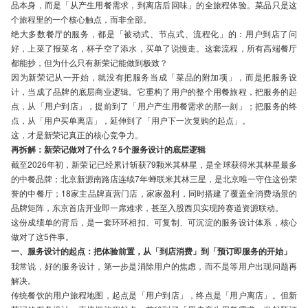
品本身，而是「从产生用餐需求，到离店后回味」的全旅程体验。菜品只是这
个旅程里的一个核心触点，而非全部。
绝大多数餐厅的服务，都是「被动式、节点式、流程化」的：用户到店了问
好，上菜了报菜名，杯子空了添水，买单了说慢走。这套流程，所有高端餐厅
都能抄，但为什么只有新荣记能做到极致？
因为新荣记从一开始，就没有把服务当成「菜品的附加项」，而是把服务设
计，当成了品牌的底层商业逻辑。它重构了用户的整个用餐旅程，把服务的起
点，从「用户到店」，提前到了「用户产生用餐需求的那一刻」；把服务的终
点，从「用户买单离店」，延伸到了「用户下一次复购的起点」。
这，才是新荣记真正的核心竞争力。
再拆解：新荣记做对了什么？5个服务设计的底层逻辑
截至2026年初，新荣记已经累计斩获79颗米其林星，是全球获得米其林星最多
的中餐品牌；北京新源南路店连续7年蝉联米其林三星，是北京唯一守住这份荣
誉的中餐厅；18家主品牌直营门店，家家盈利，同时搭建了覆盖全消费场景的
品牌矩阵，东京首店开业即一席难求，甚至入股西贝实现跨赛道资源联动。
这份成绩单的背后，是一套环环相扣、可复制、可沉淀的服务设计体系，核心
做对了这5件事。
一、服务设计的起点：把体验前置，从「到店消费」到「预订即服务的开始」
我常说，好的服务设计，第一步是消除用户的焦虑，而不是等用户出现问题再
解决。
传统餐饮的用户旅程地图，起点是「用户到店」，终点是「用户离店」。但新