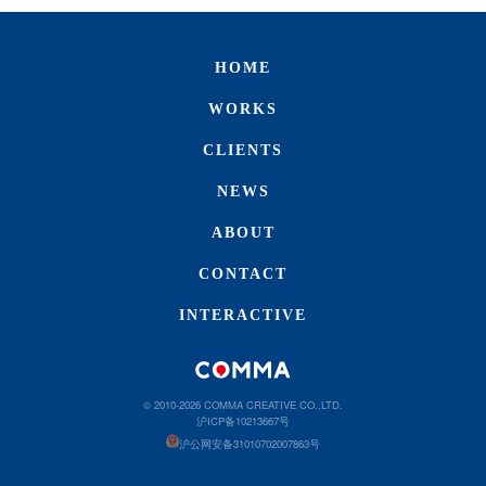
HOME
WORKS
CLIENTS
NEWS
ABOUT
CONTACT
INTERACTIVE
© 2010-2026 COMMA CREATIVE CO.,LTD.
沪ICP备10213667号
沪公网安备31010702007863号