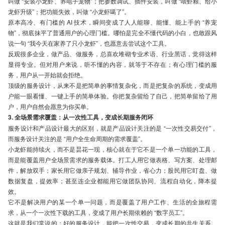
叫做 “安装小龙虾、养电子宠物”；把参数调试、插件安装，叫做 “喂虾粮、给小
龙虾升级”；把功能失效，叫做 “小龙虾噶了”。
原本高冷、有门槛的 AI 技术，瞬间变成了人人能聊、能懂、能上手的 “养宠
物”，彻底抹平了普通用户的心理门槛。哪怕是完全不懂代码的小白，也敢跟风
说一句 “我今天在家养了只小龙虾”，也愿意去尝试这个工具。
反观很多企业，做产品、做服务，总喜欢堆砌专业术语、行业黑话，觉得这样
显得专业。但对用户来说，听不懂的内容，就等于不存在；有心理门槛的服
务，用户从一开始就会拒绝。
顶级的服务设计，从来不是把简单的事情复杂化，而是把复杂的系统，变成用
户能一眼看懂、一键上手的简单体验。你把复杂留给了自己，把简单留给了用
户，用户自然会愿意为你买单。
3. 全场景需求覆盖：从一次性工具，变成长期服务闭环
服务设计和产品设计最大的区别，就是产品设计关注的是 “一次性交易交付”，
而服务设计关注的是 “用户全生命周期的需求覆盖”。
小龙虾能持续火，而不是昙花一现，核心就在于它不是一个单一功能的工具，
而是能覆盖用户全场景需求的服务载体。打工人用它做表格、写方案、处理邮
件，解放双手；家长用它做亲子规划、辅导作业，省心力；股民用它盯盘、做
数据复盘，提效率；甚至连企业都能用它做团队协同、流程自动化，降本提
效。
它不是解决用户的某一个单一问题，而是覆盖了用户工作、生活的全旅程需
求，从一个一次性下载的工具，变成了用户长期依赖的 “数字员工”。
这就是我们常说的：好的服务设计，能把一次性交易，变成长期的共生关系。