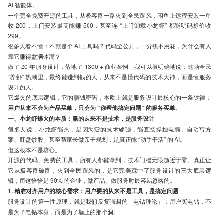
AI 智能体。
一个完全免费开源的工具，从极客圈一路火到全民跟风，闲鱼上远程安装一单
收 200，上门安装最高能赚 500，甚至连 “上门卸载小龙虾” 都能明码标价收
299。
很多人看不懂：不就是个 AI 工具吗？代码全公开，一分钱不用花，为什么有人
靠它赚得盆满钵满？
做了 20 年服务设计，落地了 1300 + 商业案例，我可以很明确地说：这场全民
“养虾” 热潮里，最终能赚到钱的人，从来不是懂代码的技术大神，而是懂服务
设计的人。
它爆火的底层逻辑，它的赚钱密码，本质上就是服务设计最核心的一条铁律：
用户从来不会为产品买单，只会为 “你帮他搞定问题” 的服务买单。
一、小龙虾爆火的本质：赢的从来不是技术，是服务设计
很多人说，小龙虾能火，是因为它的技术够强，能直接操控电脑、自动写方
案、盯盘炒股、甚至帮家长做亲子规划，是真正能 “动手干活” 的 AI。
但这根本不是核心。
开源的代码、免费的工具，所有人都能拿到，技术门槛无限趋近于零。真正让
它从极客圈破圈，火到全民跟风的，是它完美踩中了服务设计的三大底层逻
辑，而这恰恰是 90% 的企业，做产品、做服务时最容易忽略的。
1. 精准对齐用户的核心需求：用户要的从来不是工具，是搞定问题
服务设计的第一性原理，就是我们反复强调的「电钻理论」：用户买电钻，不
是为了电钻本身，而是为了墙上的那个洞。