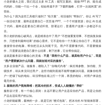
小龙虾爆火之前，我们见过太多 AI 工具：能写文案的、能做 PPT 的、能生成
代码的，功能一个比一个全，却始终逃不开 “下载即巅峰，打开一次就闲置” 的
宿命。
为什么？因为这些工具都只做到了 “给方案”，却没做到 “帮执行”。你让 AI 写了
一份活动方案，最终还是要自己一页页做 PPT、一个个对接资源；你让 AI 生成
了代码，最终还是要自己调试环境、部署运行，普通用户连第一步都迈不出
去。
而小龙虾的核心破局点，就是精准击中了用户 “不想做重复琐事、不想搞复杂操
作、只想拿到最终结果” 的核心需求。它不是给你一个方案让你自己干，而是直
接接管你的电脑，帮你把活从头到尾干完。用户不需要懂代码、不需要懂操
作，只需要说清楚自己要什么结果，剩下的事，它全帮你搞定。
这就是服务设计最核心的灵魂：
不是 “我有什么产品，就卖给用户什么”，而是
“用户需要解决什么问题，我就创造对应的服务”。
太多企业做产品、做服务，都陷入了 “自嗨式内卷”：疯狂堆参数、加功能、升
级技术，却从来没问过用户，这些功能到底能不能帮他解决问题。就像你给用
户一把镶了钻的电钻，却没帮他在墙上打一个洞，再贵的电钻，对用户来说也
毫无价值。
2. 极致的用户视角降维：把高冷的技术，变成人人能懂的 “养虾”
服务设计里，有一个核心原则：永远不要让用户去适应你的产品，而是让你的
产品去适应用户的认知。
小龙虾能破圈，最神的一步，就是它的 “梗式包装”。把冰冷的 AI 智能体部署，