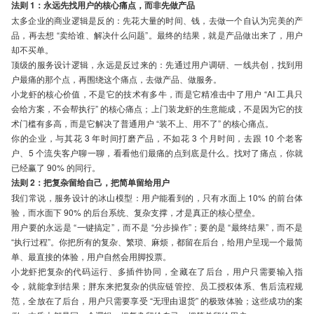
法则 1：永远先找用户的核心痛点，而非先做产品
太多企业的商业逻辑是反的：先花大量的时间、钱，去做一个自认为完美的产
品，再去想 “卖给谁、解决什么问题”。最终的结果，就是产品做出来了，用户
却不买单。
顶级的服务设计逻辑，永远是反过来的：先通过用户调研、一线共创，找到用
户最痛的那个点，再围绕这个痛点，去做产品、做服务。
小龙虾的核心价值，不是它的技术有多牛，而是它精准击中了用户 “AI 工具只
会给方案，不会帮执行” 的核心痛点；上门装龙虾的生意能成，不是因为它的技
术门槛有多高，而是它解决了普通用户 “装不上、用不了” 的核心痛点。
你的企业，与其花 3 年时间打磨产品，不如花 3 个月时间，去跟 10 个老客
户、5 个流失客户聊一聊，看看他们最痛的点到底是什么。找对了痛点，你就
已经赢了 90% 的同行。
法则 2：把复杂留给自己，把简单留给用户
我们常说，服务设计的冰山模型：用户能看到的，只有水面上 10% 的前台体
验，而水面下 90% 的后台系统、复杂支撑，才是真正的核心壁垒。
用户要的永远是 “一键搞定”，而不是 “分步操作”；要的是 “最终结果”，而不是
“执行过程”。你把所有的复杂、繁琐、麻烦，都留在后台，给用户呈现一个最简
单、最直接的体验，用户自然会用脚投票。
小龙虾把复杂的代码运行、多插件协同，全藏在了后台，用户只需要输入指
令，就能拿到结果；胖东来把复杂的供应链管控、员工授权体系、售后流程规
范，全放在了后台，用户只需要享受 “无理由退货” 的极致体验；这些成功的案