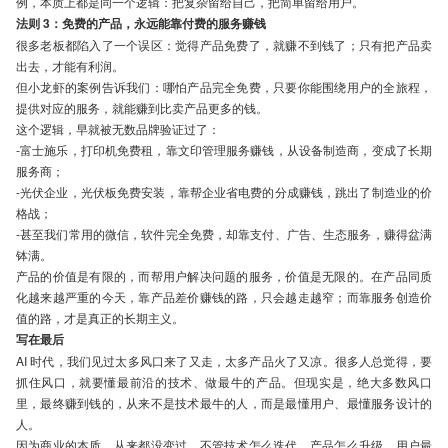
例，本质上都是同一个逻辑：把复杂留给自己，把简单留给用户。
法则 3：免费的产品，永远能靠付费的服务赚钱
很多老板都陷入了一个误区：觉得产品免费了，就赚不到钱了；只有把产品卖
出去，才能有利润。
但小龙虾的案例告诉我们：哪怕产品完全免费，只要你能围绕用户的全旅程，
提供对应的服务，就能赚到比卖产品更多的钱。
这个逻辑，早就被无数品牌验证过了：
-富士施乐，打印机免费租，靠文印管理服务赚钱，从设备制造商，变成了长期
服务商；
-光伏企业，光伏板免费安装，靠帮企业省电费的分成赚钱，跳出了制造业的价
格战；
-甚至我们常用的微信，软件完全免费，却靠支付、广告、生态服务，赚得盆满
钵满。
产品的价值是有限的，而帮用户解决问题的服务，价值是无限的。在产品同质
化越来越严重的今天，靠产品差价赚钱的路，只会越走越窄；而靠服务创造价
值的路，才是真正的长期主义。
写在最后
AI 时代，我们见过太多风口来了又走，太多产品火了又凉。很多人总觉得，要
抓住风口，就要懂最前沿的技术、做最牛的产品。但现实是，绝大多数风口
里，最终赚到钱的，从来不是技术最牛的人，而是最懂用户、最懂服务设计的
人。
因为商业的本质，从来都没变过。不管技术怎么迭代，产品怎么升级，用户最