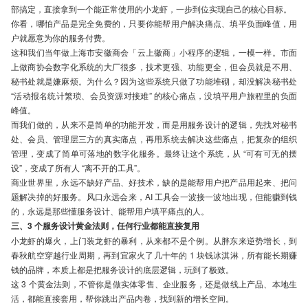
部搞定，直接拿到一个能正常使用的小龙虾，一步到位实现自己的核心目标。
你看，哪怕产品是完全免费的，只要你能帮用户解决痛点、填平负面峰值，用
户就愿意为你的服务付费。
这和我们当年做上海市安徽商会「云上徽商」小程序的逻辑，一模一样。市面
上做商协会数字化系统的大厂很多，技术更强、功能更全，但会员就是不用、
秘书处就是嫌麻烦。为什么？因为这些系统只做了功能堆砌，却没解决秘书处
“活动报名统计繁琐、会员资源对接难” 的核心痛点，没填平用户旅程里的负面
峰值。
而我们做的，从来不是简单的功能开发，而是用服务设计的逻辑，先找对秘书
处、会员、管理层三方的真实痛点，再用系统去解决这些痛点，把复杂的组织
管理，变成了简单可落地的数字化服务。最终让这个系统，从 “可有可无的摆
设”，变成了所有人 “离不开的工具”。
商业世界里，永远不缺好产品、好技术，缺的是能帮用户把产品用起来、把问
题解决掉的好服务。风口永远会来，AI 工具会一波接一波地出现，但能赚到钱
的，永远是那些懂服务设计、能帮用户填平痛点的人。
三、3 个服务设计黄金法则，任何行业都能直接复用
小龙虾的爆火，上门装龙虾的暴利，从来都不是个例。从胖东来逆势增长，到
春秋航空穿越行业周期，再到宜家火了几十年的 1 块钱冰淇淋，所有能长期赚
钱的品牌，本质上都是把服务设计的底层逻辑，玩到了极致。
这 3 个黄金法则，不管你是做实体零售、企业服务，还是做线上产品、本地生
活，都能直接套用，帮你跳出产品内卷，找到新的增长空间。