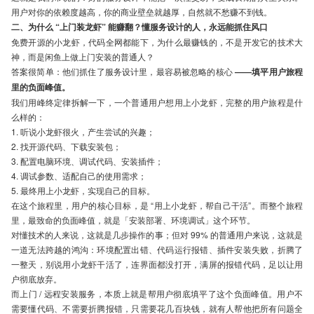
用户对你的依赖度越高，你的商业壁垒就越厚，自然就不愁赚不到钱。
二、为什么 “上门装龙虾” 能赚翻？懂服务设计的人，永远能抓住风口
免费开源的小龙虾，代码全网都能下，为什么最赚钱的，不是开发它的技术大
神，而是闲鱼上做上门安装的普通人？
答案很简单：他们抓住了服务设计里，最容易被忽略的核心
——填平用户旅程
里的负面峰值。
我们用峰终定律拆解一下，一个普通用户想用上小龙虾，完整的用户旅程是什
么样的：
1. 听说小龙虾很火，产生尝试的兴趣；
2. 找开源代码、下载安装包；
3. 配置电脑环境、调试代码、安装插件；
4. 调试参数、适配自己的使用需求；
5. 最终用上小龙虾，实现自己的目标。
在这个旅程里，用户的核心目标，是 “用上小龙虾，帮自己干活”。而整个旅程
里，最致命的负面峰值，就是「安装部署、环境调试」这个环节。
对懂技术的人来说，这就是几步操作的事；但对 99% 的普通用户来说，这就是
一道无法跨越的鸿沟：环境配置出错、代码运行报错、插件安装失败，折腾了
一整天，别说用小龙虾干活了，连界面都没打开，满屏的报错代码，足以让用
户彻底放弃。
而上门 / 远程安装服务，本质上就是帮用户彻底填平了这个负面峰值。用户不
需要懂代码、不需要折腾报错，只需要花几百块钱，就有人帮他把所有问题全